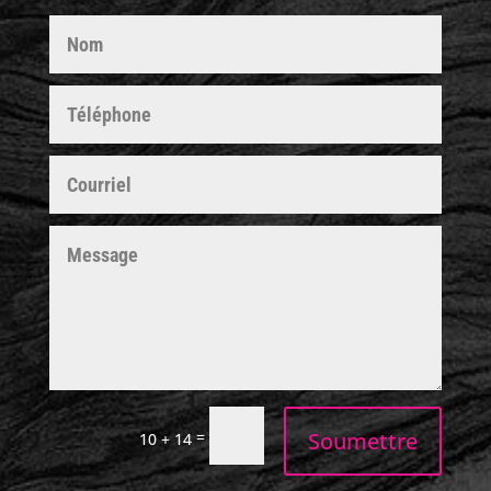
Soumettre
=
10 + 14