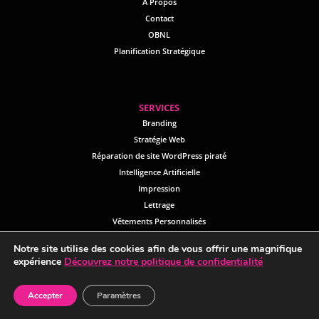
À Propos
Contact
OBNL
Planification Stratégique
SERVICES
Branding
Stratégie Web
Réparation de site WordPress piraté
Intelligence Artificielle
Impression
Lettrage
V
êtements Personnalisés
Objets Promotionnels
Notre site utilise des cookies afin de vous offrir une magnifique
expérience
Découvrez notre politique de confidentialité
Accepter
Paramètres
Tous droits réservés © 2026 | Saule Création Inc.